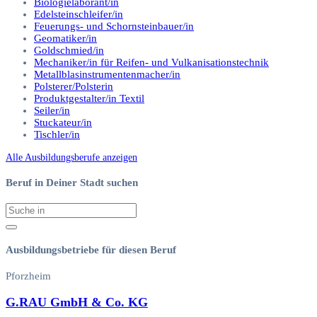
Biologielaborant/in
Edelsteinschleifer/in
Feuerungs- und Schornsteinbauer/in
Geomatiker/in
Goldschmied/in
Mechaniker/in für Reifen- und Vulkanisationstechnik
Metallblasinstrumentenmacher/in
Polsterer/Polsterin
Produktgestalter/in Textil
Seiler/in
Stuckateur/in
Tischler/in
Alle Ausbildungsberufe anzeigen
Beruf in Deiner Stadt suchen
Ausbildungsbetriebe für diesen Beruf
Pforzheim
G.RAU GmbH & Co. KG