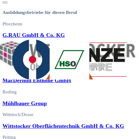
Ausbildungsbetriebe für diesen Beruf
Pforzheim
G.RAU GmbH & Co. KG
Pforzheim
Heimerle + Meule GmbH
Langenfeld (Rheinland)
MacDermid Enthone GmbH
Roding
Mühlbauer Group
Wittstock/Dosse
Wittstocker Oberflächentechnik GmbH & Co. KG
Peiting