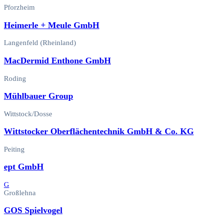
Pforzheim
Heimerle + Meule GmbH
Langenfeld (Rheinland)
MacDermid Enthone GmbH
Roding
Mühlbauer Group
Wittstock/Dosse
Wittstocker Oberflächentechnik GmbH & Co. KG
Peiting
ept GmbH
G
Großlehna
GOS Spielvogel