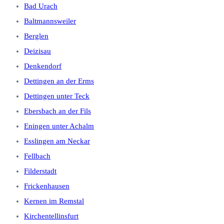
Bad Urach
Baltmannsweiler
Berglen
Deizisau
Denkendorf
Dettingen an der Erms
Dettingen unter Teck
Ebersbach an der Fils
Eningen unter Achalm
Esslingen am Neckar
Fellbach
Filderstadt
Frickenhausen
Kernen im Remstal
Kirchentellinsfurt