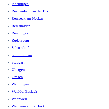
Plochingen
Reichenbach an der Fils
Remseck am Neckar
Remshalden
Reutlingen
Rudersberg
Schorndorf
Schwaikheim
Stuttgart
Uhingen
Urbach
Waiblingen
Walddorfhäslach
Wannweil
Weilheim an der Teck