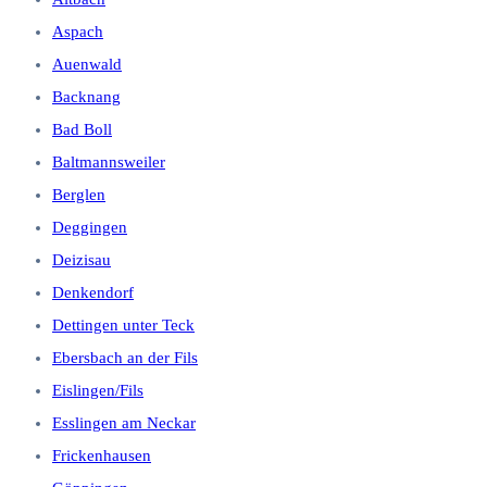
Aspach
Auenwald
Backnang
Bad Boll
Baltmannsweiler
Berglen
Deggingen
Deizisau
Denkendorf
Dettingen unter Teck
Ebersbach an der Fils
Eislingen/Fils
Esslingen am Neckar
Frickenhausen