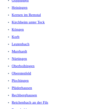
Göppingen
Heiningen
Kernen im Remstal
Kirchheim unter Teck
Köngen
Korb
Leutenbach
Murrhardt
Nürtingen
Oberboihingen
Oberstenfeld
Plochingen
Plüderhausen
Rechberghausen
Reichenbach an der Fils